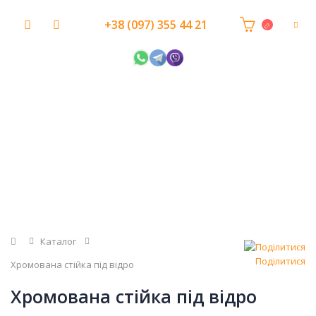
+38 (097) 355 44 21
Головна
Каталог
Поділитися
Хромована стійка під відро
Хромована стійка під відро