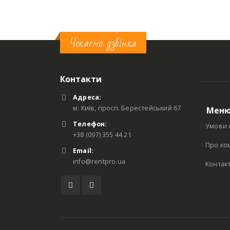
Чекаємо дзвінка
Контакти
Адреса:
м. Київ, просп. Берестейський 67
Мен
Телефон:
Умови 
+38 (097) 355 44 21
Про ко
Email:
info@rentpro.ua
Контак