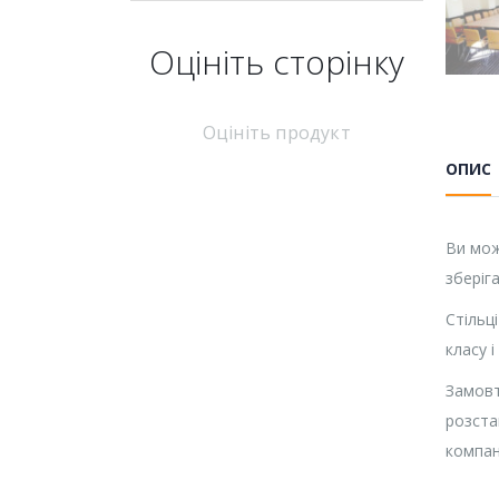
Оцініть cторінку
Оцініть продукт
ОПИС
Ви мож
зберіг
Стільц
класу 
Замовт
розста
компані