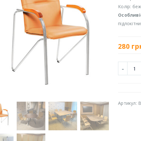
Колір: бе
Особливі
підлокітн
280
гр
Артикул:
B