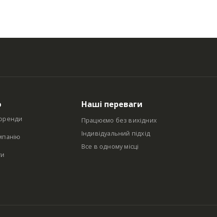
ю
Наші переваги
оренди
Працюємо без вихідних
Індивідуальний підхід
мпанію
Все в одному місці
ти