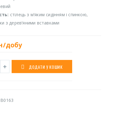
жевий
сть:
стілець з м’яким сидінням і спинкою,
ики з дерев’яними вставками
н/добу
ДОДАТИ У КОШИК
B0163