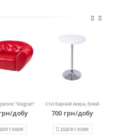
Стіл барний Аміра, білий
Ресепшн Mein, білий
700
грн/добу
900
грн/добу
ДОДАТИ У КОШИК
ДОДАТИ У КОШИК