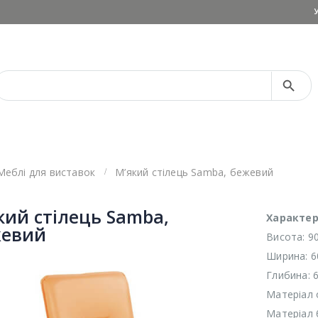
Search Button
Search
for:
Меблі для виставок
М’який стілець Samba, бежевий
кий стілець Samba,
Характер
евий
Висота: 9
Ширина: 6
Глибина: 
Матеріал 
Матеріал 