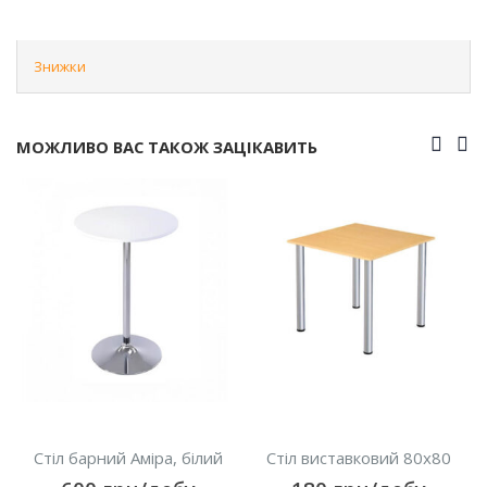
Знижки
МОЖЛИВО ВАС ТАКОЖ ЗАЦІКАВИТЬ
лий
Стіл виставковий 80х80
Стіл виставковий Аміра