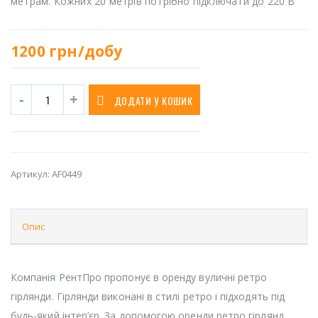
метрам. Кожних 20 метрів потрібно підключати до 220 В
1200
грн/добу
ДОДАТИ У КОШИК
Артикул:
AF0449
Опис
Компанія РентПро пропонує в оренду вуличні ретро
гірлянди. Гірлянди виконані в стилі ретро і підходять під
будь-який інтер’єр. За допомогою оренди ретро гірлянд