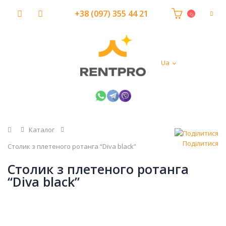
+38 (097) 355 44 21
Ua
Головна
Каталог
Поділитися
Столик з плетеного ротанга “Diva black”
Столик з плетеного ротанга
“Diva black”