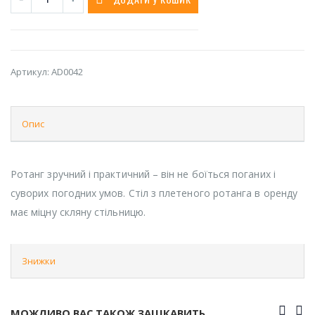
Артикул:
AD0042
Опис
Ротанг зручний і практичний – він не боїться поганих і
суворих погодних умов. Стіл з плетеного ротанга в оренду
має міцну скляну стільницю.
Знижки
МОЖЛИВО ВАС ТАКОЖ ЗАЦІКАВИТЬ