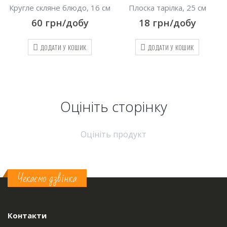
 блюдо, 16 см
Плоска тарілка, 25 см
Скляна тарілк
/добу
18
грн/добу
80
грн/д
 У КОШИК
ДОДАТИ У КОШИК
ДОДАТИ У К
Оцініть cторінку
Оцініть продукт
Чекаємо дзвінка
Контакти