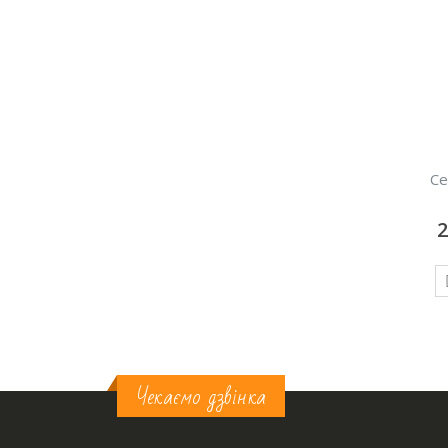
Стрейчевий чохол на
Серветка бордова,
Атла
стілець, білий
габардин
50
грн/добу
25
грн/добу
ДОДАТИ У КОШИК
ДОДАТИ У КОШИК
Чекаємо дзвінка