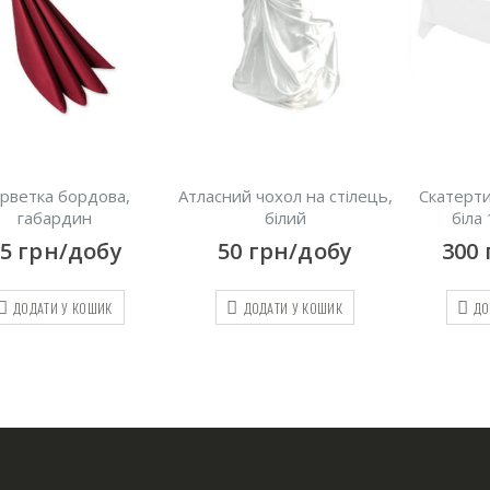
сний чохол на стілець,
Скатертина прямокутна,
Скатер
білий
біла 150х250 см
бірю
50
грн/добу
300
грн/добу
50
ДОДАТИ У КОШИК
ДОДАТИ У КОШИК