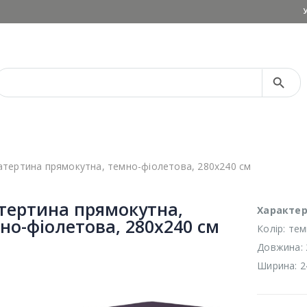
Search Button
Search
for:
атертина прямокутна, темно-фіолетова, 280х240 см
тертина прямокутна,
Характер
но-фіолетова, 280х240 см
Колір: те
Довжина: 
Ширина: 2