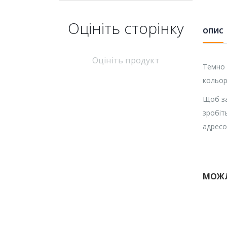
Оцініть cторінку
ОПИС
Оцініть продукт
Темно 
кольор
Щоб за
зробіт
адресо
МОЖЛ