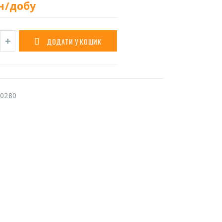
н/добу
ДОДАТИ У КОШИК
0280