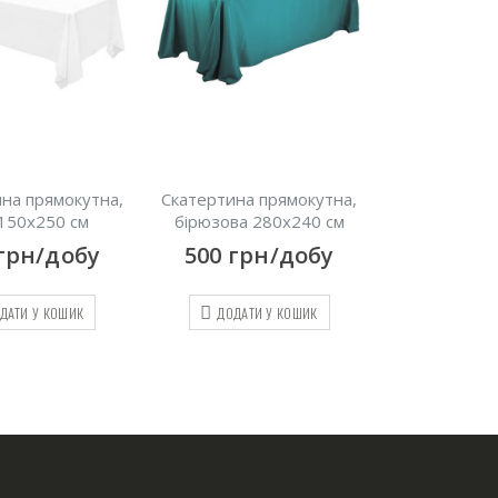
тина прямокутна,
Стрейчевий чохол на
Серветк
зова 280х240 см
стілець, білий
га
0
грн/добу
50
грн/добу
25
г
ДОДАТИ У КОШИК
ДОДАТИ У КОШИК
ДОДА