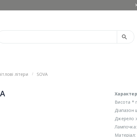
Search Button
Search
for:
вітлові літери
SOVA
VA
Характер
Висота * 
Діапазон ш
Джерело ж
Лампочка:
Матеріал: