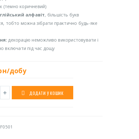
іх (темно коричневий)
нглійський алфавіт
, більшість букв
я, тобто можна зібрати практично будь-яке
ня:
декорацію неможливо використовувати і
о включати під час дощу
рн/добу
ДОДАТИ У КОШИК
F0501