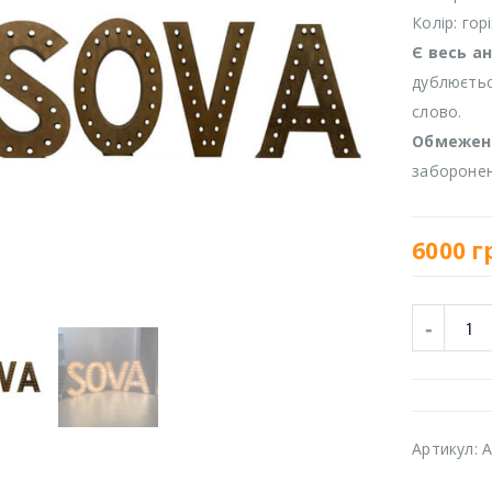
Колір: гор
Є весь а
дублюєтьс
слово.
Обмежен
заборонен
6000
г
Артикул:
A