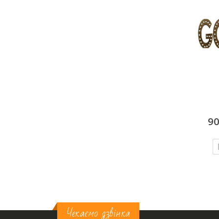
PARTY
GOOGLE
Пі
7500
грн/добу
9000
грн/добу
ДОДАТИ У КОШИК
ДОДАТИ У КОШИК
Чекаємо дзвінка