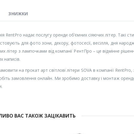
ЗНИЖКИ
ія RentPro надає послугу оренди об’ємних сіяючих літер. Такі ст
стовують для фото зони, декору, фотосесії, весілля, дня народж
вих літер з лампочками від компанії РентПро – це відмінне ріше
х написів.
амовити на прокат арт світлові літери SOVA в компанії RentPro
обіть замовлення онлайн. Ми зробимо доставку і монтаж орендо
и.
ИВО ВАС ТАКОЖ ЗАЦІКАВИТЬ