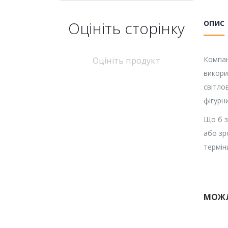
Оцініть cторінку
ОПИС
Компан
Оцініть продукт
викори
світло
фігурни
Що б з
або зр
термін
МОЖЛ