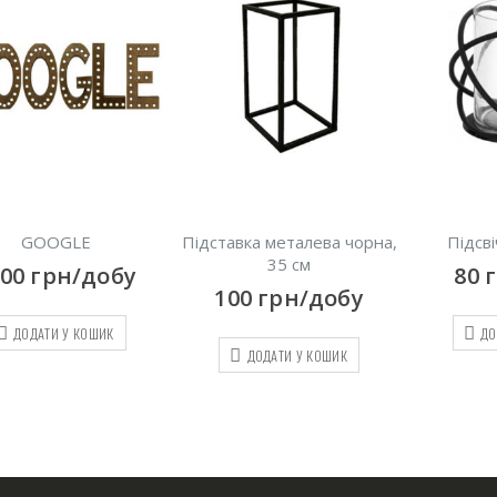
дставка металева чорна,
Підсвічник “Сфера”
35 см
80
грн/добу
60
100
грн/добу
ДОДАТИ У КОШИК
ДОДАТИ У КОШИК