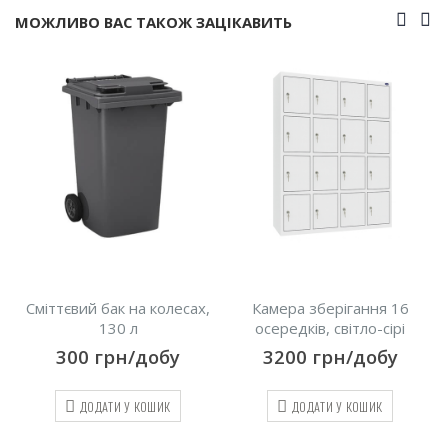
МОЖЛИВО ВАС ТАКОЖ ЗАЦІКАВИТЬ
есах,
Камера зберігання 16
Попільничка підлогова
осередків, світло-сірі
150
грн/добу
у
3200
грн/добу
ДОДАТИ У КОШИК
ДОДАТИ У КОШИК