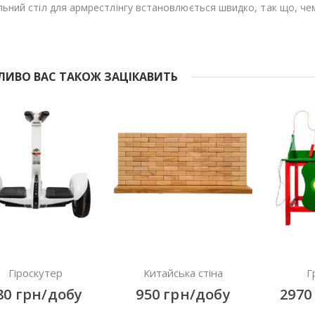
льний стіл для армрестлінгу встановлюється швидко, так що, че
ИВО ВАС ТАКОЖ ЗАЦІКАВИТЬ
Гіроскутер
Китайська стіна
Г
80
грн/добу
950
грн/добу
297