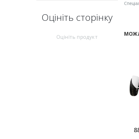
Спеціа
Оцініть cторінку
МОЖЛ
Оцініть продукт
Анатомія людини
XBOX 360
4950
грн/добу
500
грн/добу
8