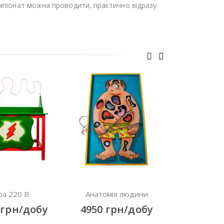
мпіонат можна проводити, практично відразу.
ра 220 В
Анатомія людини
XBOX
0
грн/добу
4950
грн/добу
500
гр