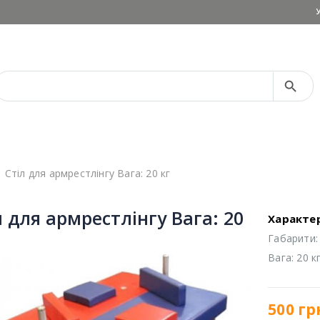
Search Button
Search
for:
Стіл для армрестлінгу Вага: 20 кг
л для армрестлінгу Вага: 20
Характе
Габарити: 
Вага: 20 к
500
гр