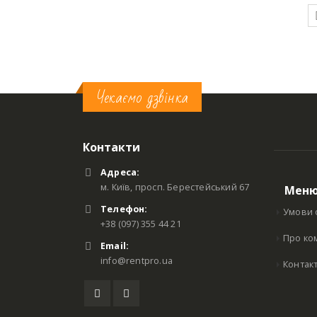
ДОДАТИ У КОШИК
ДОДАТИ У КОШИК
Чекаємо дзвінка
Контакти
Адреса:
м. Київ, просп. Берестейський 67
Мен
Телефон:
Умови 
+38 (097) 355 44 21
Про ко
Email:
info@rentpro.ua
Контак