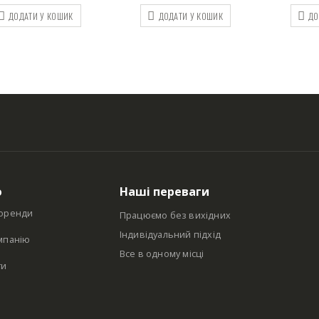
ДОДАТИ У КОШИК
ДОДАТИ У КОШИК
ДО
ю
Наші переваги
оренди
Працюємо без вихідних
Індивідуальний підхід
мпанію
Все в одному місці
ти