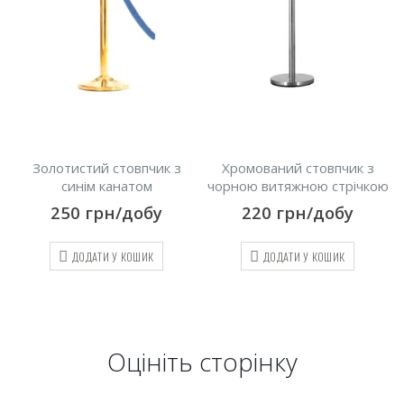
чик з
Хромований стовпчик з
Хромований стовпчик
м
чорною витяжною стрічкою
чорним канатом
бу
220
грн/добу
200
грн/добу
ИК
ДОДАТИ У КОШИК
ДОДАТИ У КОШИК
Оцініть cторінку