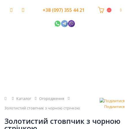
+38 (097) 355 44 21
Головна
Каталог
Огородження
Поділитися
Золотистий стовпчик з чорною стрічкою
Золотистий стовпчик з чорною
стрічкою