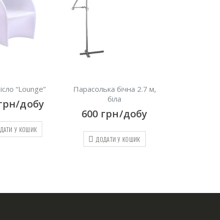
ісло “Lounge”
Парасолька бічна 2.7 м,
Підвісне крі
біла
грн/добу
1000
гр
600
грн/добу
ДАТИ У КОШИК
ДОДАТИ
ДОДАТИ У КОШИК