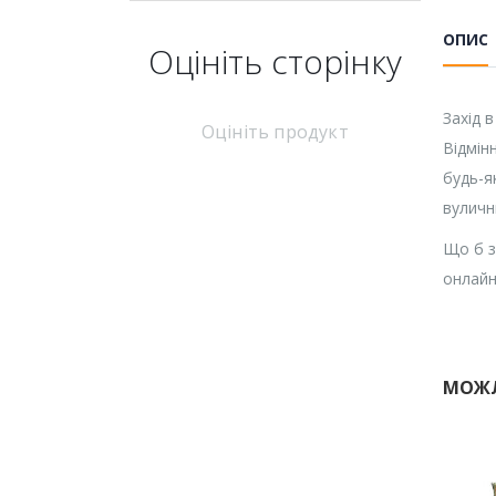
ОПИС
Оцініть cторінку
Захід 
Оцініть продукт
Відмін
будь-я
вуличн
Що б з
онлайн
МОЖЛ