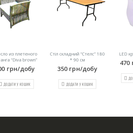
сло из плетеного
Стіл складний “Стелс” 180
LED кр
анга “Diva brown”
* 90 см
470
00
грн/добу
350
грн/добу
ДО
ДОДАТИ У КОШИК
ДОДАТИ У КОШИК