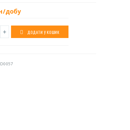
н/добу
ДОДАТИ У КОШИК
D0057