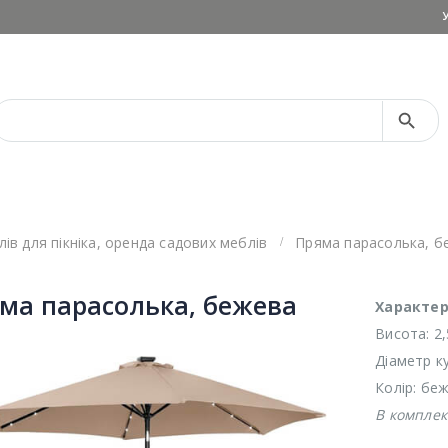
Search Button
Search
for:
ів для пікніка
,
оренда садових меблів
Пряма парасолька, б
ма парасолька, бежева
Характе
Висота: 2,
Діаметр ку
Колір: бе
В комплек