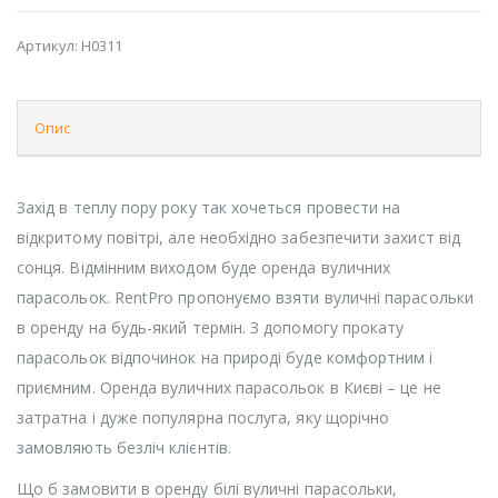
Артикул:
H0311
Опис
Захід в теплу пору року так хочеться провести на
відкритому повітрі, але необхідно забезпечити захист від
сонця. Відмінним виходом буде оренда вуличних
парасольок. RentPro пропонуємо взяти вуличні парасольки
в оренду на будь-який термін. З допомогу прокату
парасольок відпочинок на природі буде комфортним і
приємним. Оренда вуличних парасольок в Києві – це не
затратна і дуже популярна послуга, яку щорічно
замовляють безліч клієнтів.
Що б замовити в оренду білі вуличні парасольки,