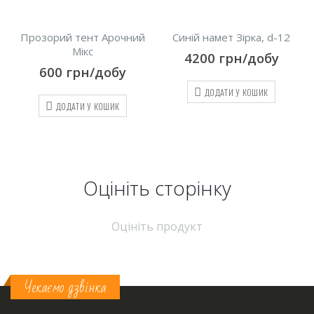
й
Прозорий тент Арочний
Синій намет Зірка, d-12
П
Мікс
4200
грн/добу
600
грн/добу
ДОДАТИ У КОШИК
ДОДАТИ У КОШИК
Оцініть cторінку
Оцініть продукт
Чекаємо дзвінка