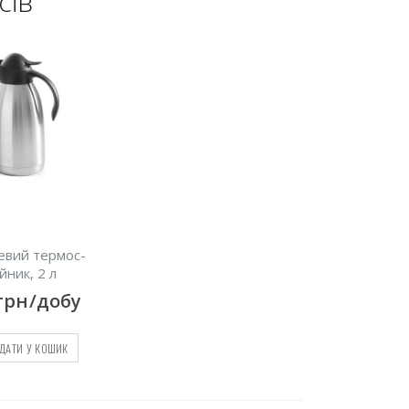
сів
евий термос-
йник, 2 л
грн/добу
ДАТИ У КОШИК