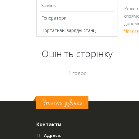
Starlink
Кожен 
спрямо
Генератори
допомо
Портативні зарядні станції
Читати
Оцініть cторінку
1 голос
Чекаємо дзвінка
Контакти
Адреса: