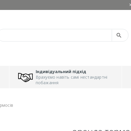
Search Button
Search
for:
Індивідуальний підхід
Врахуємо навіть самі нестандартні
побажання
рмосів