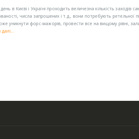
день в Києві і Україні проходить величезна кількість заходів с
ваності, числа запрошених і т.д., вони потребують ретельної п
же уникнути форс-мажорів, провести все на вищому рівні, зал
 далі…