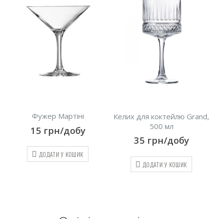
тіні
Чарка Куля
Келих для коктейлю Grand,
500 мл
обу
7
грн/доб
35
грн/добу
ОШИК
ДОДАТИ У КОШИ
ДОДАТИ У КОШИК