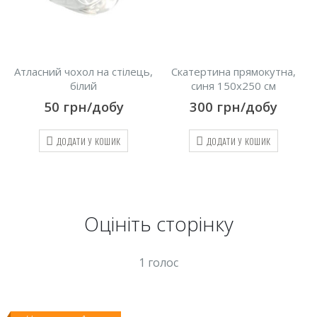
,
Скатертина прямокутна,
Серветка червона,
синя 150х250 см
габардин
300
грн/добу
25
грн/добу
ДОДАТИ У КОШИК
ДОДАТИ У КОШИК
Оцініть cторінку
1 голос