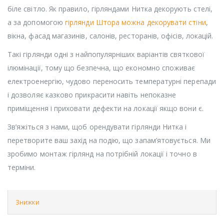
біле світло. Як правило, гірляндами Нитка декорують стелі,
а за допомогою
гірлянди Штора можна декорувати стіни
,
вікна, фасад магазинів, салонів, ресторанів, офісів, локацій.
Такі гірлянди одні з найпопулярніших варіантів святкової
ілюмінації, тому що безпечна, що економно споживає
електроенергію, чудово переносить температурні перепади
і дозволяє казково прикрасити навіть непоказне
приміщення і приховати дефекти на локації якщо вони є.
Зв’яжіться з нами, щоб орендувати гірлянди Нитка і
перетворите ваш захід на подію, що запам’ятовується. Ми
зробимо монтаж гірлянд на потрібній локації і точно в
терміни.
Знижки