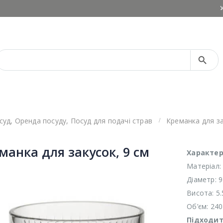
Search Button
Search
for:
суд
,
Оренда посуду
,
Посуд для подачі страв
Креманка для за
манка для закусок, 9 см
Характе
Матеріал:
Діаметр: 9
Висота: 5.
Об’єм: 24
Підходит