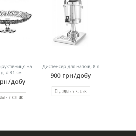
тівниця на
Диспенсер для напоїв, 8 л
Блюдо Сланець, 
 31 см
900
грн/добу
80
грн/д
/добу
ДОДАТИ У КОШИК
ДОДАТИ У КО
У КОШИК