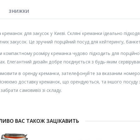
ЗНИЖКИ
 креманок для закусок у Києві. Скляні креманки ідеально підходят
них закусок. Це зручний порційний посуд для кейтерингу, банкет
и компактному розміру креманка чудово підходить для порційної
ах. Елегантний дизайн добре поєднується з будь-яким сервірув
мовити в оренду креманки, зателефонуйте за вказаним номером
йснюємо доставку креманок, що орендуються, та іншого посуду
забрати самовивіз зі складу.
ИВО ВАС ТАКОЖ ЗАЦІКАВИТЬ