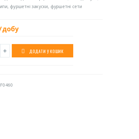
дипи, фуршетні закуски, фуршетні сети
/добу
ДОДАТИ У КОШИК
F0460