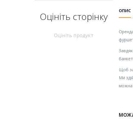
ОПИС
Оцініть cторінку
Оренда
Оцініть продукт
фуршет
Завдяк
банкет
Щоб за
Ми зді
можна 
МОЖЛ