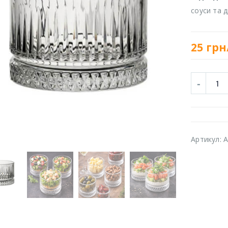
соуси та 
25
грн
Артикул:
A