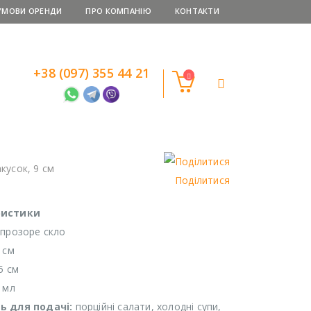
УМОВИ ОРЕНДИ
ПРО КОМПАНІЮ
КОНТАКТИ
+38 (097) 355 44 21
кусок, 9 см
Поділитися
ристики
 прозоре скло
 см
5 см
0 мл
ь для подачі:
порційні салати, холодні супи,