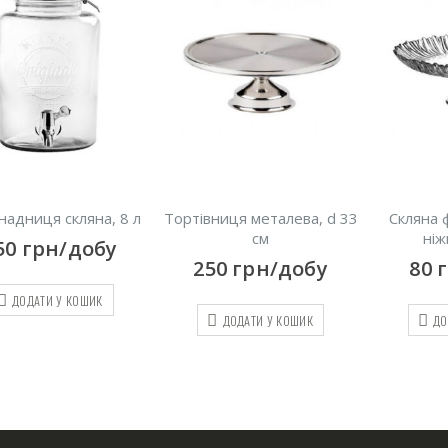
ця скляна, 8 л
Тортівниця металева, d 33
Скляна фрук
см
ніжці, d
грн/добу
250
грн/добу
80
грн
АТИ У КОШИК
ДОДАТИ У КОШИК
ДОДАТИ 