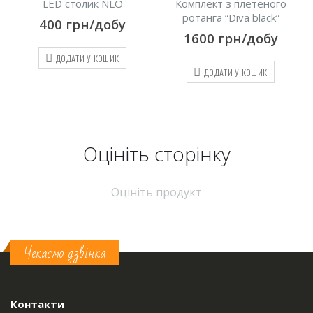
а
LED столик NLO
Комплект з плетеного
ротанга “Diva black”
400
грн/добу
1600
грн/добу
ДОДАТИ У КОШИК
ДОДАТИ У КОШИК
Оцініть cторінку
Оцініть продукт
Чекаємо дзвінка
Контакти