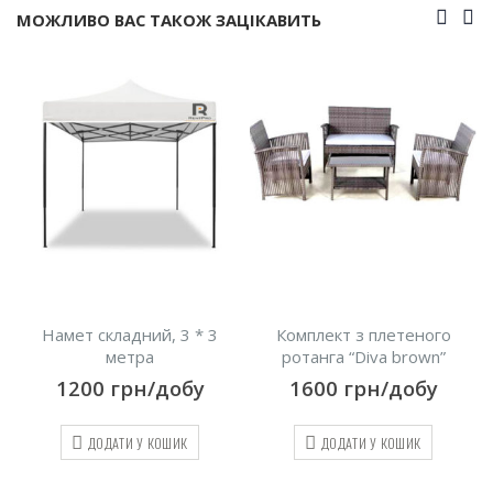
МОЖЛИВО ВАС ТАКОЖ ЗАЦІКАВИТЬ
, 3 * 3
Комплект з плетеного
Комплект з плете
ротанга “Diva brown”
ротанга “Diva bla
добу
1600
грн/добу
1600
грн/до
ОШИК
ДОДАТИ У КОШИК
ДОДАТИ У КОШИ