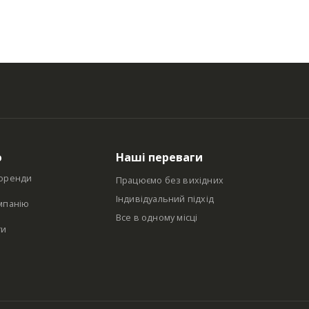
ю
Наші переваги
оренди
Працюємо без вихідних
Індивідуальний підхід
мпанію
Все в одному місці
ти