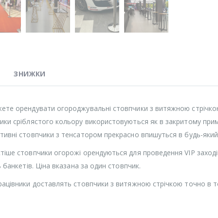
ЗНИЖКИ
ете орендувати огороджувальні стовпчики з витяжною стрічкою
ики сріблястого кольору використовуються як в закритому примі
тивні стовпчики з тенсатором прекрасно впишуться в будь-який 
тіше стовпчики огорожі орендуються для проведення VIP заходів,
ь банкетів. Ціна вказана за один стовпчик.
рацівники доставлять стовпчики з витяжною стрічкою точно в те