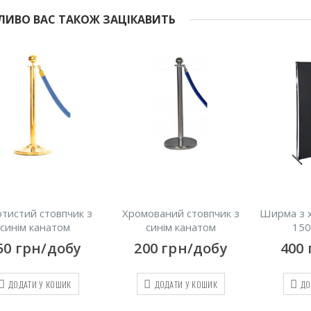
ИВО ВАС ТАКОЖ ЗАЦІКАВИТЬ
тистий стовпчик з
Хромований стовпчик з
Ширма з 
синім канатом
синім канатом
150
50
грн/добу
200
грн/добу
400
ДОДАТИ У КОШИК
ДОДАТИ У КОШИК
ДО