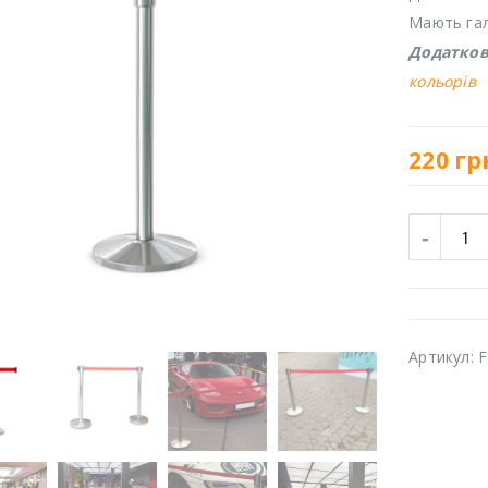
Мають гал
Додатко
кольорів
220
гр
Артикул:
F