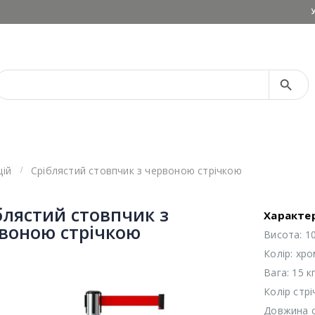
Search Button
Search
for:
цій
Сріблястий стовпчик з червоною стрічкою
блястий стовпчик з
Характе
воною стрічкою
Висота: 1
Колір: хро
Вага: 15 к
Колір стрі
Довжина с