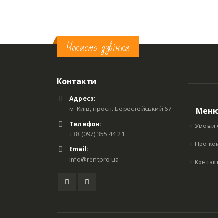
Чекаємо дзвінка
Контакти
Адреса:
м. Київ, просп. Берестейський 67
Мен
Телефон:
Умови 
+38 (097) 355 44 21
Про ко
Email:
info@rentpro.ua
Контак