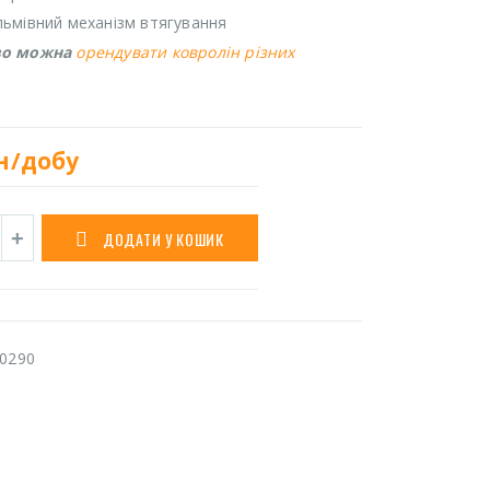
ьмівний механізм втягування
во можна
орендувати ковролін різних
н/добу
ДОДАТИ У КОШИК
0290