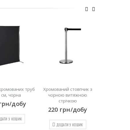
хромованих труб
Хромований стовпчик з
Золотистий 
 см, чорна
чорною витяжною
плетеним 
стрічкою
кана
грн/добу
220
грн/добу
250
гр
ДАТИ У КОШИК
ДОДАТИ У КОШИК
ДОДАТИ