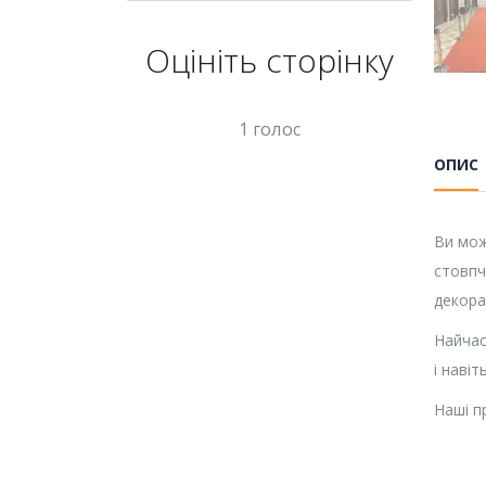
Оцініть cторінку
1 голос
ОПИС
Ви мож
стовпч
декора
Найчас
і навіт
Наші п