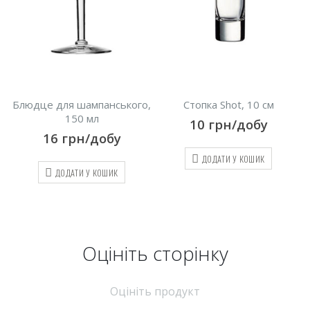
ого,
Стопка Shot, 10 см
Келих для граппи
10
грн/добу
20
грн/добу
ДОДАТИ У КОШИК
ДОДАТИ У КОШИК
Оцініть cторінку
Оцініть продукт