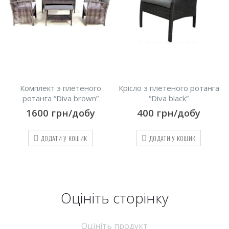
а
Комплект з плетеного
Крісло з плетеного ротанга
ротанга “Diva brown”
“Diva black”
1600
грн/добу
400
грн/добу
ДОДАТИ У КОШИК
ДОДАТИ У КОШИК
Оцініть cторінку
Оцініть продукт