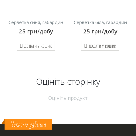
ин
Серветка біла, габардин
Скатертина прямокутна,
синя 280х240 см
25
грн/добу
500
грн/добу
ДОДАТИ У КОШИК
ДОДАТИ У КОШИК
Оцініть cторінку
Оцініть продукт
Чекаємо дзвінка