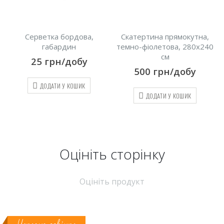
тка бордова,
Скатертина прямокутна,
Серветка бі
абардин
темно-фіолетова, 280х240
25
гр
см
грн/добу
500
грн/добу
ДОДАТ
ДАТИ У КОШИК
ДОДАТИ У КОШИК
Оцініть cторінку
Оцініть продукт