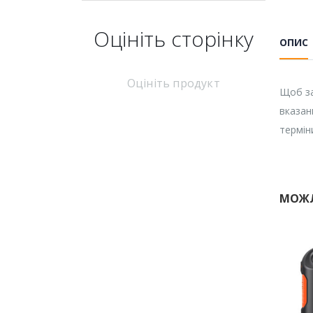
Оцініть cторінку
ОПИС
Оцініть продукт
Щоб за
вказан
термін
МОЖЛ