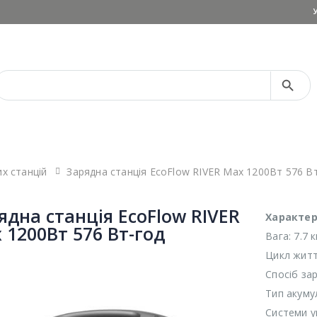
Search Button
Search
for:
х станцій
Зарядна станція EcoFlow RIVER Max 1200Вт 576 В
ядна станція EcoFlow RIVER
Характер
 1200Вт 576 Вт-год
Вага: 7.7 к
Цикл житт
Спосіб за
Тип акумул
Системи у