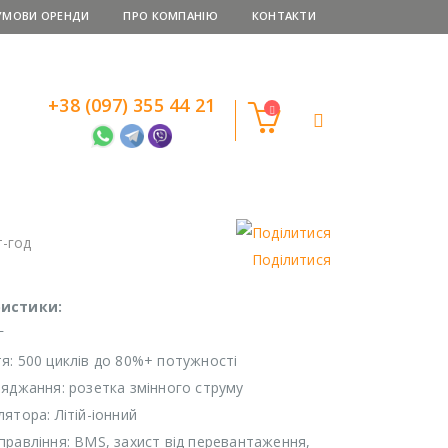
УМОВИ ОРЕНДИ
ПРО КОМПАНІЮ
КОНТАКТИ
+38 (097) 355 44 21
т-год
Поділитися
истики:
г
я: 500 циклів до 80%+ потужності
ряджання: розетка змінного струму
ятора: Літій-іонний
правління: BMS, захист від перевантаження,