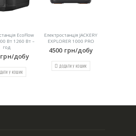
Електростанція JACKERY
Зарядна станція Ecoflow
Еле
EXPLORER 1000 PRO
River pro 1200Вт 720 Вт-
год
4500
грн/добу
2800
грн/добу
ДОДАТИ У КОШИК
ДОДАТИ У КОШИК