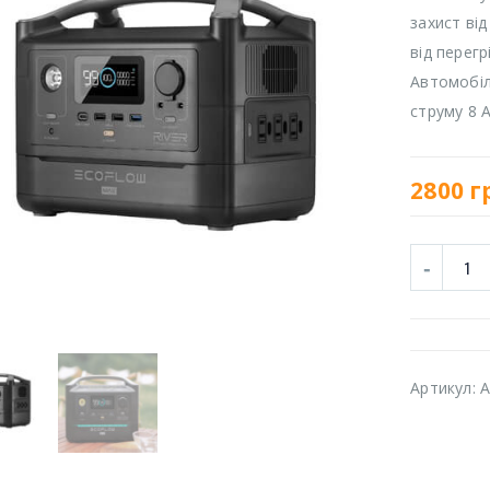
захист від
від перегр
Автомобіл
струму 8 
2800
г
Артикул:
A