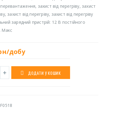
 перевантаження, захист від перегріву, захист
іву, захист від перегріву, захист від перегріву
ьний зарядний пристрій: 12 В постійного
А Макс
рн/добу
ДОДАТИ У КОШИК
F0518