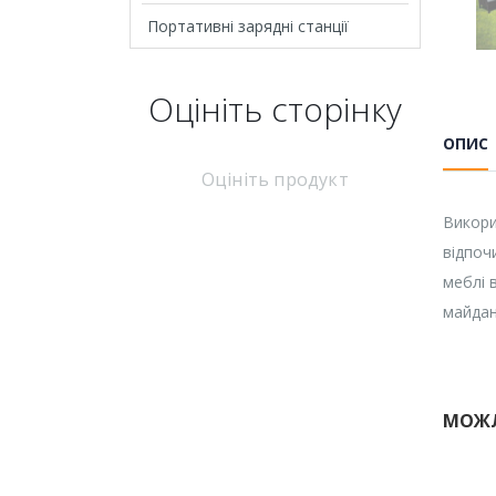
Портативні зарядні станції
Оцініть cторінку
ОПИС
Оцініть продукт
Викори
відпоч
меблі 
майдан
МОЖЛ