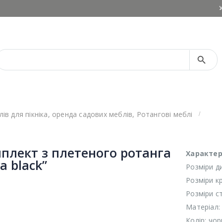
Search Button
Search
for:
ів для пікніка
,
оренда садових меблів
,
Ротангові меблі
плект з плетеного ротанга
Характер
a black”
Розміри ди
Розміри кр
Розміри ст
Матеріал:
Колір: чо