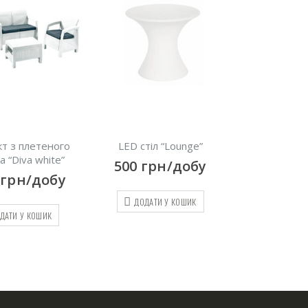
LED стіл “Lounge”
Чорний журнальний
Комп
столик “Long”
рот
500
грн/добу
300
грн/добу
16
ДОДАТИ У КОШИК
ДОДАТИ У КОШИК