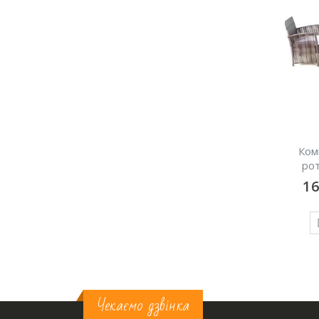
Чорний журнальний
Комплект з плетеного
столик “Long”
ротанга “Diva brown”
300
грн/добу
1600
грн/добу
ДОДАТИ У КОШИК
ДОДАТИ У КОШИК
Чекаємо дзвінка