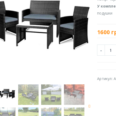
У компле
подушки
1600
г
Артикул:
A