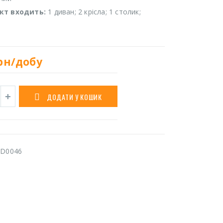
кт входить:
1 диван; 2 крісла; 1 столик;
рн/добу
ДОДАТИ У КОШИК
D0046