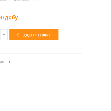
н/добу
ДОДАТИ У КОШИК
A0001