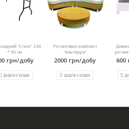
ангових комплект
Диван з плетеного
Крісл
“Альтерра”
ротанга “Diva white”
ротанг
000
грн/добу
600
грн/добу
400
ДОДАТИ У КОШИК
ДОДАТИ У КОШИК
ДО