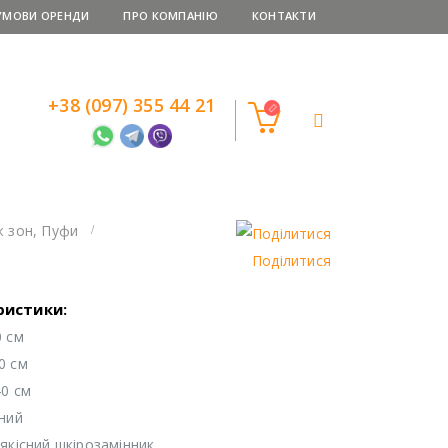
УМОВИ ОРЕНДИ
ПРО КОМПАНІЮ
КОНТАКТИ
+38 (097) 355 44 21
ж зон
,
Пуфи
Поділитися
ристики:
0 см
0 см
40 см
рний
 якісний шкірозамінник