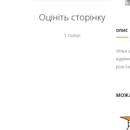
Оцініть cторінку
ОПИС
1 голос
М’яка 
відмін
розста
МОЖЛ