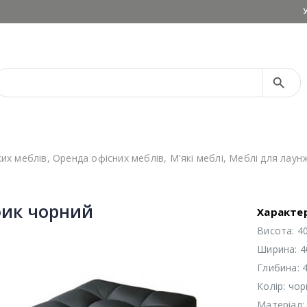
Search Button
Search
for:
ких меблів
,
Оренда офісних меблів
,
М'які меблі
,
Меблі для лаун
ик чорний
Характе
Висота: 4
Ширина: 4
Глибина: 
Колір: чо
Матеріал: