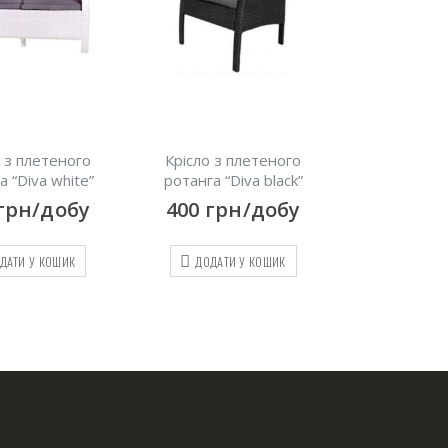
о з плетеного
Металева садова гойдалка
Стіл складний
а “Diva black”
* 90
800
грн/добу
грн/добу
400
гр
ДОДАТИ У КОШИК
ДАТИ У КОШИК
ДОДАТИ