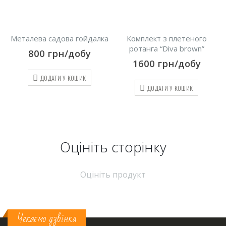
а
Комплект з плетеного
Крісло з плетеного ротанга
ротанга “Diva brown”
“Diva black”
1600
грн/добу
400
грн/добу
ДОДАТИ У КОШИК
ДОДАТИ У КОШИК
Оцініть cторінку
Оцініть продукт
Чекаємо дзвінка