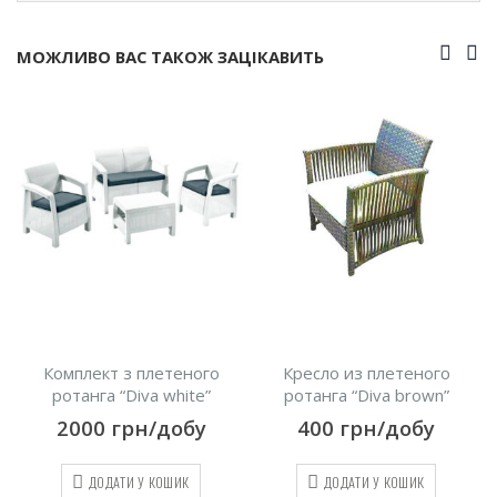
МОЖЛИВО ВАС ТАКОЖ ЗАЦІКАВИТЬ
о
Кресло из плетеного
LED стіл “Lounge”
ротанга “Diva brown”
500
грн/добу
400
грн/добу
ДОДАТИ У КОШИК
ДОДАТИ У КОШИК